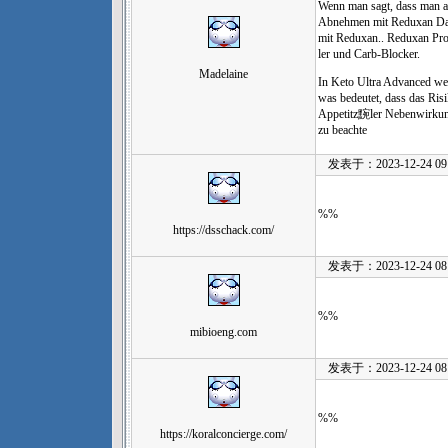
Wenn man sagt, dass man 
Abnehmen mit Reduxan Das 
mit Reduxan.. Reduxan Pro
ler und Carb-Blocker.
Madelaine
In Keto Ultra Advanced wer
was bedeutet, dass das Ris
Appetitz黦ler Nebenwirkung
zu beachte
发表于：2023-12-24 09:
%%
https://dsschack.com/
发表于：2023-12-24 08:
%%
mibioeng.com
发表于：2023-12-24 08:
%%
https://koralconcierge.com/