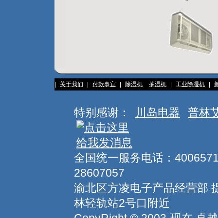
|
关于我们
|
付款事宜
|
除湿机
抽湿机
|
工业除湿机
|
特别感谢：
川岛电器
普林
全国统一服务电话：400657157
28607057
渝北区方凌电子产品经营部 
林轻轨站2号口附近