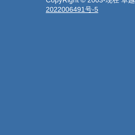
CopyRight © 2003-现
2022006491号-5