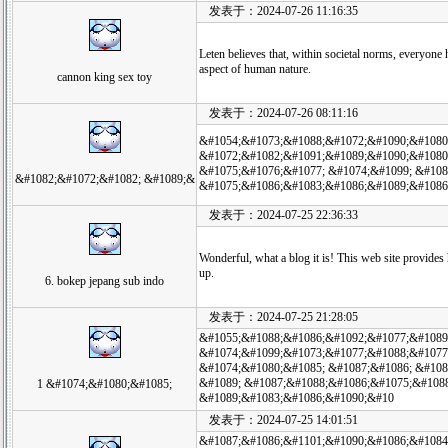
发表于：2024-07-26 11:16:35
Leten believes that, within societal norms, everyone
aspect of human nature.
cannon king sex toy
发表于：2024-07-26 08:11:16
&#1054;&#1073;&#1088;&#1072;&#1090;&#1080
&#1072;&#1082;&#1091;&#1089;&#1090;&#1080
&#1075;&#1076;&#1077; &#1074;&#1099; &#10
&#1082;&#1072;&#1082; &#1089;&
&#1075;&#1086;&#1083;&#1086;&#1089;&#1086
发表于：2024-07-25 22:36:33
Wonderful, what a blog it is! This web site provides h
up.
6. bokep jepang sub indo
发表于：2024-07-25 21:28:05
&#1055;&#1088;&#1086;&#1092;&#1077;&#1089
&#1074;&#1099;&#1073;&#1077;&#1088;&#1077
&#1074;&#1080;&#1085; &#1087;&#1086; &#10
&#1089; &#1087;&#1088;&#1086;&#1075;&#108
1 &#1074;&#1080;&#1085;
&#1089;&#1083;&#1086;&#1090;&#10
发表于：2024-07-25 14:01:51
&#1087;&#1086;&#1101;&#1090;&#1086;&#1084