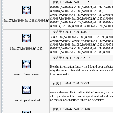
发表于：2024-07-20 07:17:28
&#1095;&#1090;&#1086;&#1073;&#1099; &#108
&#1084;&#1077;&#1089;&#1090;&#1086;
&#1074;&#1099;&#1089;&#1086;&#1082;&#1086
&#1087;&#1080;&#1090;&#1072;&#1085;&#1080
&#1078;&#1080;&#1088;&#1086;&#
&#1076;&#1080;&#1077;&#1090;&#1080;&#1095
&#1074; &#1087;&#1088;&#1086;&#1092;&#108
发表于：2024-07-20 06:35:13
3. &#1087;&#1088;&#1086;&#1081;&#1090;&#10
&#1085;&#1072; &#1087;&#1086;&#1088;&#1090
&#1087;&#1088;&#1080;&#1083;&#1086;&#1078
&#1074;&#1077;&#1088;&#1080;&#1092;&#1080
1&#1074;&#1080;&#1085;
&#1079;&#1072;&#1082;&#1080;&#1085;&#1091
发表于：2024-07-20 04:21:14
Helpful information. Lucky me I found your website 
why this twist of fate did not came about in advance!
I bookmarked it.
ozenti pi?username=
发表于：2024-07-20 03:53:35
we are able to collect confidential information, such
all required about the mostbet apk download and demo
on the site or subscribe with us on newsletter.
mostbet apk download
发表于：2024-07-20 02:16:04