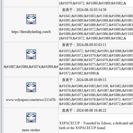
(&#1079;&#1072; &#1080;&#1089;&#1082;&
发表于：2024-08-10 03:14:59
&#1041;&#1086;&#1083;&#1100;&#1096;&#1080
&#1091;&#1089;&#1090;&#1088;&#1086;&#1081
&#1091;&#1087;&#1088;&#1072;&#1074;&#1083;
&#1082;&#1083;&#1072;&#1089;&#1089;&#1080
https://literallydarling.com/b
&#1086;&#1090;&#1085;&#1086;&#1089;&#1103
(&#1079;&#1072; &#1080;&#1089;&#1082;&
发表于：2024-08-09 05:03:11
&#1053;&#1072; &#1082;&#1091;&#1088;&#108
&#1088;&#1072;&#1079;&#1083;&#1080;&#1095
&#1087;&#1088;&#1077;&#1076;&#1087;&#1088
&#1086;&#1088;&#1075;&#1072;&#1085;&#1080
&#1087;&#1086;&#1074;&#1099;&#
&#1091;&#1075;&#1083;&#1091;&#1073;&#1083
&#1072;&#1082;&#1090;&
发表于：2024-08-09 03:09:15
&#1056;&#1086;&#1083;&#1100; &#1082;&#108
&#1076;&#1083;&#1103; &#1087;&#1086;&#108
&#1086;&#1073;&#1086;&#1088;&#1086;&#1090
&#1085;&#1091;&#1078;&#1076;&#1072; &#1075
www.volynpost.com/news/211470-
&#1082;&#1086;&#1084;&#1087;&#1072;&#1085;
发表于：2024-08-08 16:48:22
XSPACECUP：Founded by Edison, a dedicated adult to
birth of the XSPACECUP brand.
mens stroker