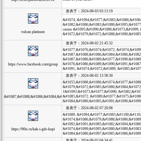
发表于：2024-08-03 03:13:19
&#1074; &#1094;&#1077;&#1083;&#1086;&#1084
&#1082;&#1086;&#1083;&#1080;&#1095;&#1077;
casino &#1095;&#1090;&#1086;&#1073;&#1099;
vulcan platinum
&#1072;&#1079;&#1072;&#1088;&#1090;&#1085
发表于：2024-08-02 21:45:32
&#1077;&#1076;&#1074;&#1072; &#1074;&#109
&#1087;&#1088;&#1086;&#1084;&#1086;&#1082
&#1087;&#1086;&#1089;&#1077;&#1090;&#1080
&#1076;&#1086;&#1089;&#1090;&#1091;&#1087
https://www.facebook.com/group
&#1091; &#1074;&#1072;&#1089; &#1085;&#107
发表于：2024-08-02 13:58:30
&#1055;&#1088;&#1086;&#1074;&#1077;&#1088
&#1079;&#1072;&#1085;&#1080;&#1084;&#1072
1&#1093;&#1073;&#1077;&#1090; &#1082;&#10
&#1085;&#1072; &#1089;&#1077;&#1075;&#108
&#1087;&#1088;&#1086;&#1084;&#
&#1084;&#1080;&#1085;&#1091;&#1090;&#1099
发表于：2024-08-02 07:20:08
&#1089; &#1094;&#1077;&#1083;&#1100;&#110
&#1074;&#1086;&#1079;&#1088;&#1086;&#1089
&#1092;&#1091;&#1085;&#1082;&#1094;&#1080
&#1074;&#1099;&#1095;&#1080;&#1089;&#1083
https://90is.ru/kak-i-gde-kupi
&#1084;&#1086;&#1097;&#1085;&#1086;&#1089
发表于：2024-08-02 04:34:41