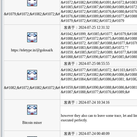
&#1072;&#1082;&#1090;&#1091;&#1072;&#1083
&#1085;&#1072;&#1087;&#1080;&#1089;&#1072
&#1082;&#1072;&#1085;&#1076;&#1080;&#1076
&#1079;&#1072;&#1082;&#1072;&#
&#1076;&#1080;&#1089;&#1089;&#1077;&#1088
&#1079;&#1072;&#1082;&#1072;&#1079
发表于：2024-07-25 12:31:32
&#1042;&#1099; &#1085;&#1077; &#1079;&#108
&#1088;&#1077;&#1072;&#1075;&#1080;&#1088
&#1085;&#1072; &#1087;&#1088;&#1077;&#107
&#1089;&#1083;&#1086;&#1085;&#1072;"?
https://teletype.in/@golosai/k
&#1059; &#1085;&#1072;&#1089; &#1077;&#108
&#1088;&#1077;&#1096;&#1077;&#1085;&#1080
发表于：2024-07-25 08:55:55
&#1062;&#1077;&#1085;&#1072; &#1103;&#107
&#1092;&#1072;&#1082;&#1090;&#1086;&#1088
&#1091;&#1084;&#1085;&#1086;&#1081; &#108
&#1059;&#1089;&#1090;&#1088;&#1086;&#1081
&#1082;&#1072;&#1082;&#1072;&#
&#1087;&#1088;&#1077;&#1076;&#1089;&#
发表于：2024-07-24 10:34:16
however they also can to leave some trace, let and lim
executed perfectly.
Bitcoin mixer
发表于：2024-07-24 00:48:09