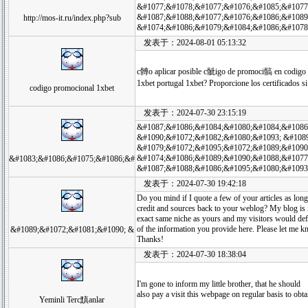
&#1077;&#1078;&#1077;&#1076;&#1085;&#1077
&#1087;&#1088;&#1077;&#1076;&#1086;&#1089
http://mos-it.ru/index.php?sub
&#1074;&#1086;&#1079;&#1084;&#1086;&#1078
发表于：2024-08-01 05:13:32
c髆o aplicar posible c骴igo de promoci髇 en codigo
1xbet portugal 1xbet? Proporcione los certificados si 
codigo promocional 1xbet
发表于：2024-07-30 23:15:19
&#1087;&#1086;&#1084;&#1080;&#1084;&#1086;
&#1090;&#1072;&#1082;&#1080;&#1093; &#108
&#1079;&#1072;&#1095;&#1072;&#1089;&#1090
&#1074;&#1086;&#1089;&#1090;&#1088;&#1077
&#1083;&#1086;&#1075;&#1086;&#
&#1087;&#1088;&#1086;&#1095;&#1080;&#1093
发表于：2024-07-30 19:42:18
Do you mind if I quote a few of your articles as long
credit and sources back to your weblog? My blog is 
exact same niche as yours and my visitors would def
of the information you provide here. Please let me kn
&#1089;&#1072;&#1081;&#1090; &
Thanks!
发表于：2024-07-30 18:38:04
I'm gone to inform my little brother, that he should
also pay a visit this webpage on regular basis to obta
Yeminli Terc黰anlar