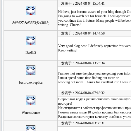
发表于：2024-08-04 15:54:41
Hi there, just became aware of your blog through Goog
I'm going to watch out for brussels. I will appreciate 
you continue this in future. Many people will be ben
&#3627;&#3623;&#3618;
writing. Cheers!
发表于：2024-08-04 14:44:58
Very good blog post. I definitely appreciate this webs
Keep writing!
Daz8a5
发表于：2024-08-04 13:25:34
I'm now not sure the place you are getting your info
I must spend some time finding out more or
working out more. Thanks for excellent info I was in
best rolex replica
发表于：2024-08-04 07:18:32
В прошлом году я решил обновить свою ванную к
восторге!
Их специалисты работает профессионально и при
Ремонт занял лишь 10 дней и прошел без каких-л
Warrendonse
Расценки соответствуют качеству особенно учит
发表于：2024-08-04 03:38:31