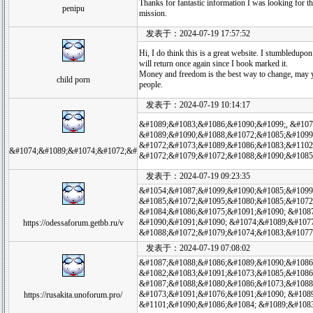
Thanks for fantastic information I was looking for th
penipu
mission.
发表于：2024-07-19 17:57:52
Hi, I do think this is a great website. I stumbledupon i
will return once again since I book marked it.
Money and freedom is the best way to change, may y
child porn
people.
发表于：2024-07-19 10:14:17
&#1089;&#1083;&#1086;&#1090;&#1099;, &#107
&#1089;&#1090;&#1088;&#1072;&#1085;&#1099
&#1072;&#1073;&#1089;&#1086;&#1083;&#1102
&#1074;&#1089;&#1074;&#1072;&#
&#1072;&#1079;&#1072;&#1088;&#1090;&#1085
发表于：2024-07-19 09:23:35
&#1054;&#1087;&#1099;&#1090;&#1085;&#1099
&#1085;&#1072;&#1095;&#1080;&#1085;&#1072
&#1084;&#1086;&#1075;&#1091;&#1090; &#108
&#1090;&#1091;&#1090; &#1074;&#1089;&#1077
https://odessaforum.getbb.ru/v
&#1088;&#1072;&#1079;&#1074;&#1083;&#1077
发表于：2024-07-19 07:08:02
&#1087;&#1088;&#1086;&#1089;&#1090;&#1086
&#1082;&#1083;&#1091;&#1073;&#1085;&#1086
&#1087;&#1088;&#1080;&#1086;&#1073;&#1088
&#1073;&#1091;&#1076;&#1091;&#1090; &#1089
https://rusakita.unoforum.pro/
&#1101;&#1090;&#1086;&#1084; &#1089;&#108