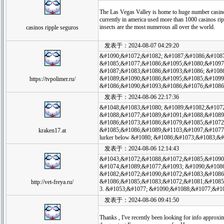
The Las Vegas Valley is home to huge number casin
currently in america used more than 1000 casinos ripp
insects are the most numerous all over the world.
casinos ripple seguros
发表于：2024-08-07 04:29:20
&#1090;&#1072;&#1082; &#1087;&#1086;&#108
&#1085;&#1077;&#1086;&#1095;&#1080;&#1097
&#1087;&#1083;&#1086;&#1093;&#1086; &#108
&#1089;&#1090;&#1086;&#1095;&#1085;&#1099;
https://tvpolimer.ru/
&#1086;&#1090;&#1093;&#1086;&#1076;&#1086
发表于：2024-08-06 22:17:36
&#1048;&#1083;&#1080; &#1089;&#1082;&#1072;&
&#1088;&#1077;&#1089;&#1091;&#1088;&#1089
&#1086;&#1073;&#1086;&#1079;&#1085;&#1072;
&#1085;&#1086;&#1089;&#1103;&#1097;&#1077
kraken17.at
lurker below &#1080; &#1086;&#1073;&#1083;
发表于：2024-08-06 12:14:43
&#1043;&#1072;&#1088;&#1072;&#1085;&#1090
&#1074;&#1089;&#1077;&#1093; &#1090;&#108
&#1082;&#1072;&#1090;&#1072;&#1083;&#1086
&#1086;&#1085;&#1083;&#1072;&#1081;&#1085
http://vet-freya.ru/
3. &#1053;&#1077; &#1090;&#1088;&#1077;&#1
发表于：2024-08-06 09:41:50
Thanks , I've recently been looking for info approxim