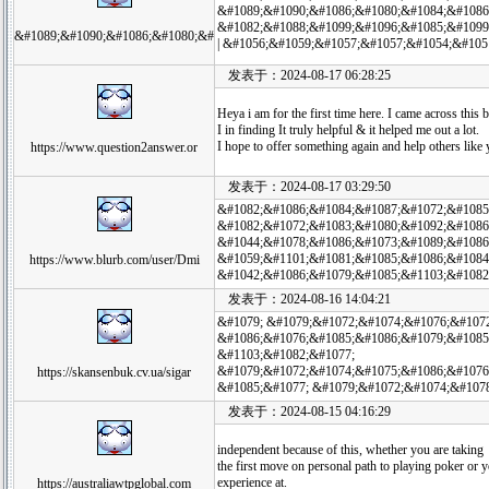
&#1089;&#1090;&#1086;&#1080;&#1084;&#1086
&#1082;&#1088;&#1099;&#1096;&#1085;&#1099
&#1089;&#1090;&#1086;&#1080;&#
| &#1056;&#1059;&#1057;&#1057;&#1054;&#1051
发表于：2024-08-17 06:28:25
Heya i am for the first time here. I came across this 
I in finding It truly helpful & it helped me out a lot.
I hope to offer something again and help others like
https://www.question2answer.or
发表于：2024-08-17 03:29:50
&#1082;&#1086;&#1084;&#1087;&#1072;&#1085
&#1082;&#1072;&#1083;&#1080;&#1092;&#1086
&#1044;&#1078;&#1086;&#1073;&#1089;&#1086
&#1059;&#1101;&#1081;&#1085;&#1086;&#1084
https://www.blurb.com/user/Dmi
&#1042;&#1086;&#1079;&#1085;&#1103;&#1082
发表于：2024-08-16 14:04:21
&#1079; &#1079;&#1072;&#1074;&#1076;&#1072
&#1086;&#1076;&#1085;&#1086;&#1079;&#1085
&#1103;&#1082;&#1077;
&#1079;&#1072;&#1074;&#1075;&#1086;&#1076
https://skansenbuk.cv.ua/sigar
&#1085;&#1077; &#1079;&#1072;&#1074;&#107
发表于：2024-08-15 04:16:29
independent because of this, whether you are taking
the first move on personal path to playing poker or 
experience at.
https://australiawtpglobal.com