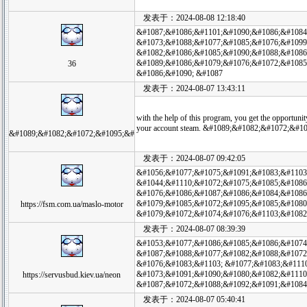
发表于：2024-08-08 12:18:40
&#1087;&#1086;&#1101;&#1090;&#1086;&#1084
&#1073;&#1088;&#1077;&#1085;&#1076;&#1099
&#1082;&#1086;&#1085;&#1090;&#1088;&#1086
&#1089;&#1086;&#1079;&#1076;&#1072;&#1085
36
&#1086;&#1090; &#1087
发表于：2024-08-07 13:43:11
with the help of this program, you get the opportunity
your account steam. &#1089;&#1082;&#1072;&#1095;
&#1089;&#1082;&#1072;&#1095;&#
发表于：2024-08-07 09:42:05
&#1056;&#1077;&#1075;&#1091;&#1083;&#1103
&#1044;&#1110;&#1072;&#1075;&#1085;&#1086
&#1076;&#1086;&#1087;&#1086;&#1084;&#1086
&#1079;&#1085;&#1072;&#1095;&#1085;&#1080
https://fsm.com.ua/maslo-motor
&#1079;&#1072;&#1074;&#1076;&#1103;&#1082
发表于：2024-08-07 08:39:39
&#1053;&#1077;&#1086;&#1085;&#1086;&#1074
&#1087;&#1088;&#1077;&#1082;&#1088;&#1072
&#1076;&#1083;&#1103; &#1077;&#1083;&#111
&#1073;&#1091;&#1090;&#1080;&#1082;&#1110;
https://servusbud.kiev.ua/neon
&#1087;&#1072;&#1088;&#1092;&#1091;&#1084
发表于：2024-08-07 05:40:41