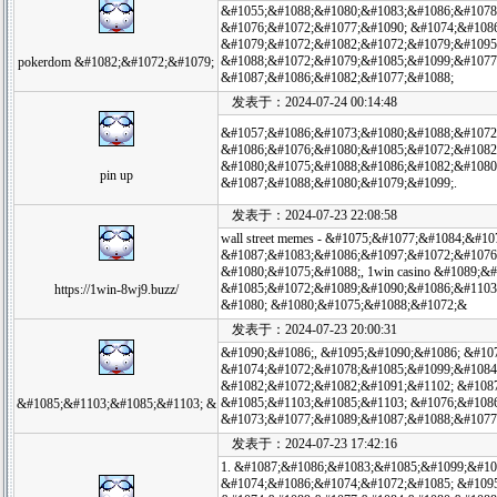
&#1055;&#1088;&#1080;&#1083;&#1086;&#1078
&#1076;&#1072;&#1077;&#1090; &#1074;&#108
&#1079;&#1072;&#1082;&#1072;&#1079;&#1095
&#1088;&#1072;&#1079;&#1085;&#1099;&#1077
pokerdom &#1082;&#1072;&#1079;
&#1087;&#1086;&#1082;&#1077;&#1088;
发表于：2024-07-24 00:14:48
&#1057;&#1086;&#1073;&#1080;&#1088;&#1072
&#1086;&#1076;&#1080;&#1085;&#1072;&#1082
&#1080;&#1075;&#1088;&#1086;&#1082;&#1080
pin up
&#1087;&#1088;&#1080;&#1079;&#1099;.
发表于：2024-07-23 22:08:58
wall street memes - &#1075;&#1077;&#1084;&#
&#1087;&#1083;&#1086;&#1097;&#1072;&#1076;
&#1080;&#1075;&#1088;, 1win casino &#1089;&
&#1085;&#1072;&#1089;&#1090;&#1086;&#1103
https://1win-8wj9.buzz/
&#1080; &#1080;&#1075;&#1088;&#1072;&
发表于：2024-07-23 20:00:31
&#1090;&#1086;, &#1095;&#1090;&#1086; &#10
&#1074;&#1072;&#1078;&#1085;&#1099;&#1084;
&#1082;&#1072;&#1082;&#1091;&#1102; &#108
&#1085;&#1103;&#1085;&#1103; &#1076;&#108
&#1085;&#1103;&#1085;&#1103; &
&#1073;&#1077;&#1089;&#1087;&#1088;&#1077
发表于：2024-07-23 17:42:16
1. &#1087;&#1086;&#1083;&#1085;&#1099;&#10
&#1074;&#1086;&#1074;&#1072;&#1085; &#109