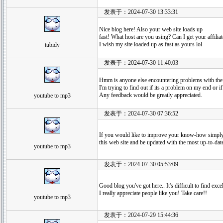
发表于：2024-07-30 13:33:31
Nice blog here! Also your web site loads up
fast! What host are you using? Can I get your affiliat
I wish my site loaded up as fast as yours lol
tubidy
发表于：2024-07-30 11:40:03
Hmm is anyone else encountering problems with the 
I'm trying to find out if its a problem on my end or if 
Any feedback would be greatly appreciated.
youtube to mp3
发表于：2024-07-30 07:36:52
If you would like to improve your know-how simply
this web site and be updated with the most up-to-dat
youtube to mp3
发表于：2024-07-30 05:53:09
Good blog you've got here.. It's difficult to find exce
I really appreciate people like you! Take care!!
youtube to mp3
发表于：2024-07-29 15:44:36