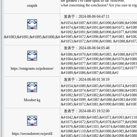
the greatest I've came upon so far. However,
what concerning the conclusion? Are you sure in reg
snaptik
发表于：2024-08-06 04:47:11
&#1054;&#1097;&#1091;&#1090;&#1080;&#1090
&#1074;&#1082;&#1091;&#1089;&#1072; &#108
&#1092;&#1091;&#1088;&#1096;&#1077;&#1090
&#1085;&#1072;&#1096;&#1077;&#1081; &#108
&#1083;&#1091;&#1095;&#1096;&#
&#1053;&#1072;&#1096;&#1080; &#1088;&#107
发表于：2024-08-06 04:05:48
&#1086;&#1076;&#1080;&#1085; &#1080;&#107
&#1084;&#1077;&#1090;&#1086;&#1076;&#1086;
&#1090;&#1077;&#1087;&#1083;&#1086;&#1093;
&#1089;&#1083;&#1091;&#1095;&#1072;&#1077
https://emigranto.ru/poleznoe/
&#1089;&#1086;&#1087;&#1088;&#1
发表于：2024-08-06 01:50:19
&#1054;&#1089;&#1085;&#1086;&#1074;&#1085;
&#1091;&#1074;&#1077;&#1083;&#1080;&#1095
&#1082;&#1072;&#1082;&#1086;&#1074;&#1086
&#1074;&#1099; &#1087;&#1086;&#1083;&#109
Mostbet kg
&#1085;&#1072;&#1081;&#1090;&#1080; &#108
发表于：2024-08-05 19:52:00
&#1042;&#1080;&#1085;&#1072;&#1093;&#1110
&#1075;&#1072;&#1076;&#1078;&#1077;&#1090
&#1076;&#1083;&#1103; &#1074;&#1080;&#108
&#1088;&#1110;&#1076;&#1080;&#1085;&#1080
https://secondstreet.ru/profil
&#1085;&#1110;&#1082;&#1086;&#1090;&#1080