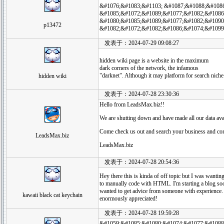
&#1076;&#1083;&#1103; &#1087;&#1088;&#108
&#1085;&#1072;&#1089;&#1077;&#1082;&#1086
&#1080;&#1085;&#1089;&#1077;&#1082;&#1090
p13472
&#1082;&#1072;&#1082;&#1086;&#1074;&#1099
发表于：2024-07-29 09:08:27
hidden wiki page is a website in the maximum
dark corners of the network, the infamous
"darknet". Although it may platform for search niche co
hidden wiki
发表于：2024-07-28 23:30:36
Hello from LeadsMax.biz!!
We are shutting down and have made all our data avail
Come check us out and search your business and con
LeadsMax.biz
LeadsMax.biz
发表于：2024-07-28 20:54:36
Hey there this is kinda of off topic but I was want
to manually code with HTML. I'm starting a blog so
wanted to get advice from someone with experience
kawaii black cat keychain
enormously appreciated!
发表于：2024-07-28 19:59:28
&#1059;&#1085;&#1080;&#1074;&#1077;&#1088