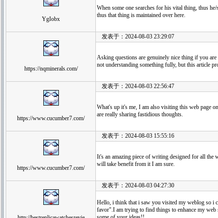
When some one searches for his vital thing, thus he/sh
thus that thing is maintained over here.
YgIobx
发表于：2024-08-03 23:29:07
Asking questions are genuinely nice thing if you are
not understanding something fully, but this article p
https://nqminerals.com/
发表于：2024-08-03 22:56:47
What's up it's me, I am also visiting this web page o
are really sharing fastidious thoughts.
https://www.cucumber7.com/
发表于：2024-08-03 15:55:16
It's an amazing piece of writing designed for all the 
will take benefit from it I am sure.
https://www.cucumber7.com/
发表于：2024-08-03 04:27:30
Hello, i think that i saw you visited my weblog so i
favor".I am trying to find things to enhance my web s
some of your ideas!!
http://bestreplicawatchesrevie