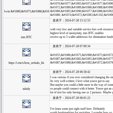
&#1076;&#1077;&#1083;&#1072;&#1077;&#1090
&#1072;&#1089;&#1089;&#1086;&#1088;&#1090
&#1080;&#1085;&#1090;&#1077;&#1088;&#1092
1win &#1080;&#1075;&#1088;&#10
&#1080; &#1074;&#1072;&#1083;&#1102;&#1090
发表于：2024-07-28 15:12:55
with very low and variable service fees web resource
highest level of anonymity, mix BTC enables
receive up to 5 wallet addresses for elimination fund
mix BTC
发表于：2024-07-28 07:00:34
&#1055;&#1086;&#1075;&#1080;&#1073;&#1072;
&#1087;&#1086;&#1082;&#1091;&#1096;&#1077;
&#1087;&#1088;&#1080;&#1082;&#1072;&#1079;
https://t.me/s/leon_zerkalo_bk
发表于：2024-07-28 06:58:42
I was curious if you ever considered changing the st
Its very well written; I love what youve got to say.
But maybe you could a little more in the way of cont
so people could connect with it better. Youve got an
tubidy
lot of text for only having one or 2 pictures. Maybe y
发表于：2024-07-28 06:01:22
I've learn some just right stuff here. Definitely
worth bookmarking for revisiting. I wonder how so 