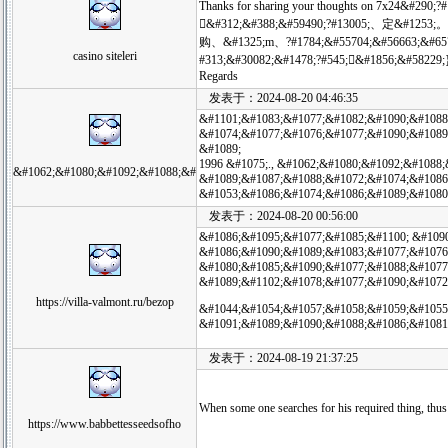
Thanks for sharing your thoughts on 7x24&#2
&#312;&#388;&#59490;?#13005;、定&#1253;。&
购、&#1325;m、?#1784;&#55704;&#56663;&#657;
casino siteleri
#313;&#30082;&#1478;?#545;⒐&#1856;&#58229
Regards
发表于：2024-08-20 04:46:35
&#1101;&#1083;&#1077;&#1082;&#1090;&#1088
&#1074;&#1077;&#1076;&#1077;&#1090;&#1089
&#1089;
1996 &#1075;., &#1062;&#1080;&#1092;&#1088
&#1062;&#1080;&#1092;&#1088;&#
&#1089;&#1087;&#1088;&#1072;&#1074;&#1086
&#1053;&#1086;&#1074;&#1086;&#1089;&#1080
发表于：2024-08-20 00:56:00
&#1086;&#1095;&#1077;&#1085;&#1100; &#109
&#1086;&#1090;&#1089;&#1083;&#1077;&#1076
&#1080;&#1085;&#1090;&#1077;&#1088;&#1077
&#1089;&#1102;&#1078;&#1077;&#1090;&#1072
https://villa-valmont.ru/bezop
&#1044;&#1054;&#1057;&#1058;&#1059;&#1055
&#1091;&#1089;&#1090;&#1088;&#1086;&#1081
发表于：2024-08-19 21:37:25
When some one searches for his required thing, thus he
https://www.babbettesseedsofho