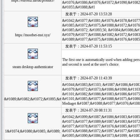
https://eurosiz.ua/uk/product-
&#1076;&#1086;&#1076;&#1072;&#1090;&#1082
&#1055;&#1088;&#1
发表于：2024-07-20 13:53:28
&#1042;&#1077;&#1081;&#1076;&#1078;&#1077
&#1085;&#1072;&#1075;&#1088;&#1072;&#1076
&#1085;&#1072; &#1093;50, &#1084;&#1086;&#
&#1079;&#1077;&#1088;&#1082;&#1072;&#1083
https://mostbet-mst.xyz/
&#1089;&#1077;&#1075;&#1086;&#1076;&#1085
发表于：2024-07-20 11:53:15
The first one is automatically used when adding pers
and second is used at the user's choice.
steam desktop authenticator
发表于：2024-07-20 11:43:39
&#1044;&#1083;&#1103; &#1087;&#1086;&#108
&#1079;&#1072;&#1073;&#1086;&#1090;&#1103
&#1101;&#1082;&#1086;&#1083;&#1086;&#1075
&#1101;&#1085;&#1077;&#1088;&#1075;&#1086
&#1089;&#1082;&#1072;&#1095;&#
Mediaget &#1087;&#1088;&#1077;&#1076;&#108
发表于：2024-07-20 08:11:31
&#1042;&#1099;&#1087;&#1086;&#1083;&#1085
&#1073;&#1077;&#1089;&#1087;&#1083;&#1072
&#1077;&#1078;&#1077;&#1076;&#1085;&#1077
&#1074;&#1088;&#1072;&#1097;&#1077;&#1085;
1&#1074;&#1080;&#1085; &#1089;
&#1095;&#1090;&#1086;&#1073;&#1099; &#108