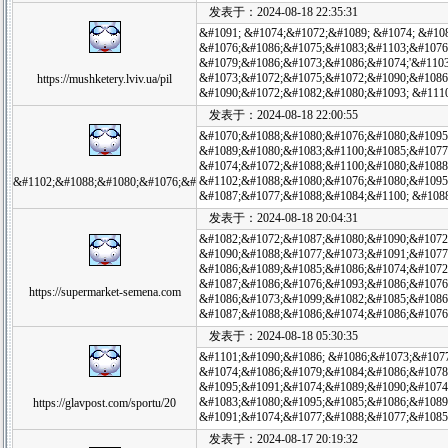
发表于：2024-08-18 22:35:31
&#1091; &#1074;&#1072;&#1089; &#1074; &#10
&#1076;&#1086;&#1075;&#1083;&#1103;&#1076
&#1079;&#1086;&#1073;&#1086;&#1074;'&#110
&#1073;&#1072;&#1075;&#1072;&#1090;&#1086
https://mushketery.lviv.ua/pil
&#1090;&#1072;&#1082;&#1080;&#1093; &#111
发表于：2024-08-18 22:00:55
&#1070;&#1088;&#1080;&#1076;&#1080;&#1095
&#1089;&#1080;&#1083;&#1100;&#1085;&#1077
&#1074;&#1072;&#1088;&#1100;&#1080;&#1088
&#1102;&#1088;&#1080;&#1076;&#1080;&#1095
&#1102;&#1088;&#1080;&#1076;&#
&#1087;&#1077;&#1088;&#1084;&#1100; &#108
发表于：2024-08-18 20:04:31
&#1082;&#1072;&#1087;&#1080;&#1090;&#1072
&#1090;&#1088;&#1077;&#1073;&#1091;&#1077
&#1086;&#1089;&#1085;&#1086;&#1074;&#1072
&#1087;&#1086;&#1076;&#1093;&#1086;&#1076;
https://supermarket-semena.com
&#1086;&#1073;&#1099;&#1082;&#1085;&#1086
&#1087;&#1088;&#1086;&#1074;&#1086;&#1076
发表于：2024-08-18 05:30:35
&#1101;&#1090;&#1086; &#1086;&#1073;&#107
&#1074;&#1086;&#1079;&#1084;&#1086;&#1078
&#1095;&#1091;&#1074;&#1089;&#1090;&#1074
&#1083;&#1080;&#1095;&#1085;&#1086;&#1089;
https://glavpost.com/sportu/20
&#1091;&#1074;&#1077;&#1088;&#1077;&#1085
发表于：2024-08-17 20:19:32