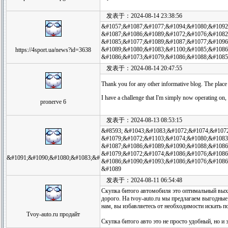
发表于：2024-08-14 23:38:56
&#1057;&#1087;&#1077;&#1094;&#1080;&#1092
&#1087;&#1086;&#1089;&#1072;&#1076;&#1082
&#1085;&#1077;&#1089;&#1087;&#1077;&#1096
&#1089;&#1080;&#1083;&#1100;&#1085;&#1086
https://4sport.ua/news?id=3638
&#1086;&#1073;&#1079;&#1086;&#1088;&#1085
发表于：2024-08-14 20:47:55
Thank you for any other informative blog. The place 
I have a challenge that I'm simply now operating on, 
pronerve 6
发表于：2024-08-13 08:53:15
&#8593; &#1043;&#1083;&#1072;&#1074;&#1072
&#1079;&#1072;&#1103;&#1074;&#1080;&#1083
&#1087;&#1086;&#1089;&#1090;&#1088;&#1086
&#1079;&#1072;&#1074;&#1086;&#1076;&#1086
&#1091;&#1090;&#1080;&#1083;&#
&#1086;&#1090;&#1093;&#1086;&#1076;&#1086
&#1089
发表于：2024-08-11 06:54:48
Скупка битого автомобиля это оптимальный выход
дорого. На tvoy-auto.ru мы предлагаем выгодные
нам, вы избавляетесь от необходимости искать п
Tvoy-auto.ru продайт
Скупка битого авто это не просто удобный, но 