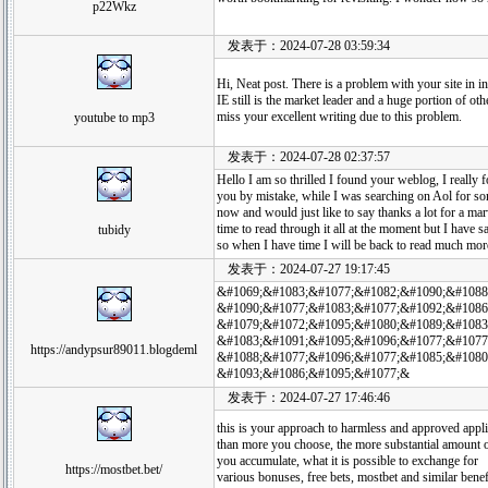
p22Wkz
发表于：2024-07-28 03:59:34
Hi, Neat post. There is a problem with your site in i
IE still is the market leader and a huge portion of oth
miss your excellent writing due to this problem.
youtube to mp3
发表于：2024-07-28 02:37:57
Hello I am so thrilled I found your weblog, I really 
you by mistake, while I was searching on Aol for so
now and would just like to say thanks a lot for a mar
time to read through it all at the moment but I have 
tubidy
so when I have time I will be back to read much mor
发表于：2024-07-27 19:17:45
&#1069;&#1083;&#1077;&#1082;&#1090;&#1088
&#1090;&#1077;&#1083;&#1077;&#1092;&#1086
&#1079;&#1072;&#1095;&#1080;&#1089;&#1083;
&#1083;&#1091;&#1095;&#1096;&#1077;&#1077
https://andypsur89011.blogdeml
&#1088;&#1077;&#1096;&#1077;&#1085;&#1080;
&#1093;&#1086;&#1095;&#1077;&
发表于：2024-07-27 17:46:46
this is your approach to harmless and approved appli
than more you choose, the more substantial amount o
you accumulate, what it is possible to exchange for
https://mostbet.bet/
various bonuses, free bets, mostbet and similar benef