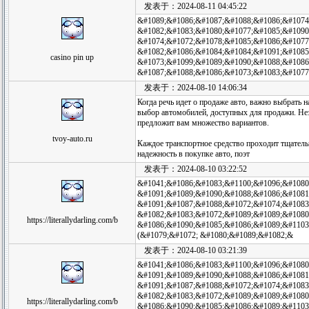
发表于：2024-08-11 04:45:22
&#1089;&#1086;&#1087;&#1088;&#1086;&#1074
&#1082;&#1083;&#1080;&#1077;&#1085;&#1090
&#1074;&#1072;&#1078;&#1085;&#1086;&#1077
&#1082;&#1086;&#1084;&#1084;&#1091;&#1085
casino pin up
&#1073;&#1099;&#1089;&#1090;&#1088;&#1086;
&#1087;&#1088;&#1086;&#1073;&#1083;&#1077
发表于：2024-08-10 14:06:34
Когда речь идет о продаже авто, важно выбрать 
выбор автомобилей, доступных для продажи. Нез
предложит вам множество вариантов.
tvoy-auto.ru
Каждое транспортное средство проходит тщательн
надежность в покупке авто, поэт
发表于：2024-08-10 03:22:52
&#1041;&#1086;&#1083;&#1100;&#1096;&#1080
&#1091;&#1089;&#1090;&#1088;&#1086;&#1081
&#1091;&#1087;&#1088;&#1072;&#1074;&#1083;
&#1082;&#1083;&#1072;&#1089;&#1089;&#1080
https://literallydarling.com/b
&#1086;&#1090;&#1085;&#1086;&#1089;&#1103
(&#1079;&#1072; &#1080;&#1089;&#1082;&
发表于：2024-08-10 03:21:39
&#1041;&#1086;&#1083;&#1100;&#1096;&#1080
&#1091;&#1089;&#1090;&#1088;&#1086;&#1081
&#1091;&#1087;&#1088;&#1072;&#1074;&#1083;
&#1082;&#1083;&#1072;&#1089;&#1089;&#1080
https://literallydarling.com/b
&#1086;&#1090;&#1085;&#1086;&#1089;&#1103