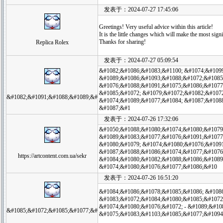
发表于：2024-07-27 17:45:06
Greetings! Very useful advice within this article!
It is the little changes which will make the most sign
Thanks for sharing!
Replica Rolex
发表于：2024-07-27 05:09:54
&#1082;&#1086;&#1083;&#1100; &#1074;&#109
&#1089;&#1086;&#1093;&#1088;&#1072;&#1085;
&#1076;&#1088;&#1091;&#1075;&#1086;&#1077
&#1085;&#1072; &#1079;&#1072;&#1082;&#1072
&#1082;&#1091;&#1088;&#1089;&#
&#1074;&#1089;&#1077;&#1084; &#1087;&#1088
&#1087;&#1
发表于：2024-07-26 17:32:06
&#1050;&#1088;&#1080;&#1074;&#1080;&#1079
&#1089;&#1083;&#1077;&#1076;&#1091;&#1077
&#1080;&#1079; &#1074;&#1080;&#1076;&#1091
&#1087;&#1088;&#1086;&#1074;&#1077;&#1076
https://artcontent.com.ua/sekr
&#1084;&#1080;&#1082;&#1088;&#1086;&#1089;
&#1074;&#1080;&#1076;&#1077;&#1086;&#10
发表于：2024-07-26 16:51:20
&#1084;&#1086;&#1078;&#1085;&#1086; &#108
&#1083;&#1072;&#1084;&#1080;&#1085;&#1072
&#1074;&#1080;&#1076;&#1072; - &#1089;&#10
&#1085;&#1072;&#1085;&#1077;&#
&#1075;&#1083;&#1103;&#1085;&#1077;&#1094;