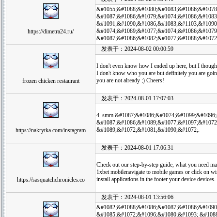
&#1055;&#1088;&#1080;&#1083;&#1086;&#1078
&#1087;&#1086;&#1079;&#1074;&#1086;&#1083
&#1091;&#1090;&#1086;&#1083;&#1103;&#1090
&#1074;&#1089;&#1077;&#1074;&#1086;&#1079
https://dimetra24.ru/
&#1087;&#1086;&#1082;&#1077;&#1088;&#1072
发表于：2024-08-02 00:00:59
I don't even know how I ended up here, but I thought
I don't know who you are but definitely you are goin
you are not already ;) Cheers!
frozen chicken restaurant
发表于：2024-08-01 17:07:03
4. smm &#1087;&#1086;&#1074;&#1099;&#1096
&#1087;&#1086;&#1089;&#1077;&#1097;&#1072
&#1089;&#1072;&#1081;&#1090;&#1072;.
https://nakrytka.com/instagram
发表于：2024-08-01 17:06:31
Check out our step-by-step guide, what you need 
1xbet mobilenavigate to mobile games or click on w
install applications in the footer your device devices.
https://sasquatchchronicles.co
发表于：2024-08-01 13:56:06
&#1082;&#1088;&#1086;&#1087;&#1086;&#1090
&#1085;&#1072;&#1096;&#1080;&#1093; &#108