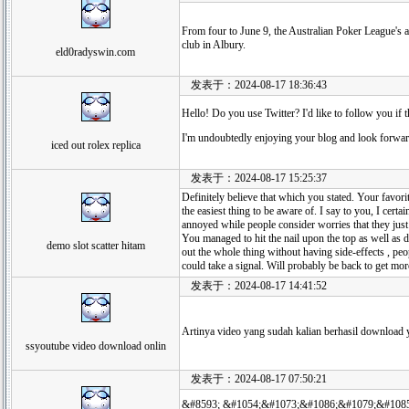
From four to June 9, the Australian Poker League's a
club in Albury.
eld0radyswin.com
发表于：2024-08-17 18:36:43
Hello! Do you use Twitter? I'd like to follow you if 
I'm undoubtedly enjoying your blog and look forwar
iced out rolex replica
发表于：2024-08-17 15:25:37
Definitely believe that which you stated. Your favori
the easiest thing to be aware of. I say to you, I certai
annoyed while people consider worries that they jus
You managed to hit the nail upon the top as well as 
demo slot scatter hitam
out the whole thing without having side-effects , peo
could take a signal. Will probably be back to get mo
发表于：2024-08-17 14:41:52
Artinya video yang sudah kalian berhasil download ya
ssyoutube video download onlin
发表于：2024-08-17 07:50:21
&#8593; &#1054;&#1073;&#1086;&#1079;&#108