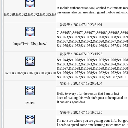
A mobile authentication tool, applied to eliminat
customers also can use steam guard mobile authenticat
&#1089;&#1082;&#1072;&#1095;&#
发表于：2024-07-19 23:31:01
7. &#1050;&#1072;&#1079;&#1080;&#1085;&#10
&#1073;&#1099;&#1089;&#1090;&#1088;&#1099
&#1087;&#1083;&#1072;&#1090;&#1077;&#1078
https://1win-25wp.buzz/
&#1079;&#1072;&#1074;&#1089;&#1077;&#1075
发表于：2024-07-19 23:15:23
&#1044;&#1078;&#1080;&#1085;&#1076;&#1078
&#1083;&#1102;&#1073;&#1086;&#1074;&#1085
&#1087;&#1088;&#1086;&#1089;&#1080;&#1090;
&#1079;&#1077;&#1088;&#1082;&#1072;&#1083
1win &#1079;&#1077;&#1088;&#10
&#1095;&#1077;&#1075;&#1086; &#1087;&#10
发表于：2024-07-19 20:34:54
Hello to every , for the reason that I am in fact
keen of reading this web site's post to be updated on 
It contains good data.
penipu
发表于：2024-07-19 19:01:35
I'm not sure where you are getting your info, but goo
I needs to spend some time learning much more or u