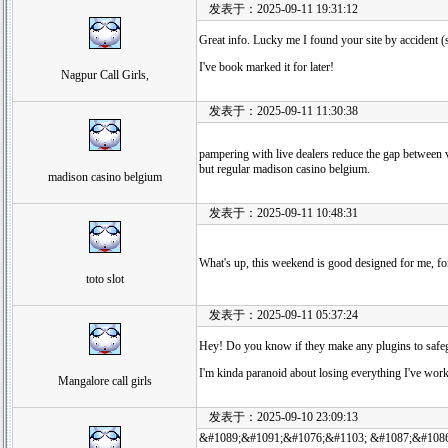
发表于：2025-09-11 19:31:12
Great info. Lucky me I found your site by accident 
I've book marked it for later!
Nagpur Call Girls,
发表于：2025-09-11 11:30:38
pampering with live dealers reduce the gap between 
but regular madison casino belgium.
madison casino belgium
发表于：2025-09-11 10:48:31
What's up, this weekend is good designed for me, for 
toto slot
发表于：2025-09-11 05:37:24
Hey! Do you know if they make any plugins to safeg
I'm kinda paranoid about losing everything I've wor
Mangalore call girls
发表于：2025-09-10 23:09:13
&#1089;&#1091;&#1076;&#1103; &#1087;&#1086