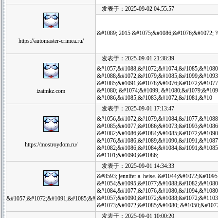
发表于：2025-09-02 04:55:57
&#1089; 2015 &#1075;&#1086;&#1076;&#1072; ?
https://automaster-crimea.ru/
发表于：2025-09-01 21:38:39
&#1057;&#1088;&#1072;&#1074;&#1085;&#1080
&#1088;&#1072;&#1079;&#1085;&#1099;&#1093
&#1085;&#1091;&#1078;&#1076;&#1072;&#1077
&#1080; &#1074;&#1099; &#1080;&#1079;&#109
izaimkz.com
&#1086;&#1085;&#1083;&#1072;&#1081;&#10
发表于：2025-09-01 17:13:47
&#1056;&#1072;&#1079;&#1084;&#1077;&#1088;
&#1085;&#1077;&#1086;&#1073;&#1093;&#1086
&#1082;&#1086;&#1084;&#1085;&#1072;&#1090;
&#1076;&#1086;&#1089;&#1090;&#1091;&#1087
https://mostroydom.ru/
&#1082;&#1086;&#1084;&#1084;&#1091;&#1085
&#1101;&#1090;&#1086;
发表于：2025-09-01 14:34:33
&#8593; jennifer a. heise. &#1044;&#1072;&#1
&#1054;&#1095;&#1077;&#1088;&#1082;&#1080
&#1084;&#1077;&#1076;&#1080;&#1094;&#1080
&#1057;&#1090;&#1072;&#1088;&#1072;&#1103;
&#1057;&#1072;&#1091;&#1085;&#
&#1073;&#1072;&#1085;&#1080; &#1050;&#1072
发表于：2025-09-01 10:00:20