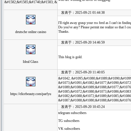
&#1582;&#1585;&#1740;&#1583; &
发表于：2025-09-21 01:44:38
I'll right away grasp your rss feed as I can't in findi
Do you've any? Please permit me realize so that I co
Thanks.
deutsche online casino
发表于：2025-09-20 14:46:59
This blog is gold.
Ideal Glass
发表于：2025-09-20 11:40:05
&#1042; &#1095;&#1080;&#1089;&#1090;&#1099
&#1073;&#1091;&#1082;&#1077;&#1090;&#1072
&#1089;&#1086;&#1089;&#1088;&#1077;&#1076
&#1085;&#1072;&#1080;&#1073;&#1086;&#1083
https://elicebeauty.com/parfyu
&#1082;&#1088;&#1072;&#1089;&#1085;&#1086
&#1087;&#1088;&#1080;&#1088;&#1086;&#1076
发表于：2025-09-20 10:45:24
telegram subscribers
TG subscribers
VK subscribers