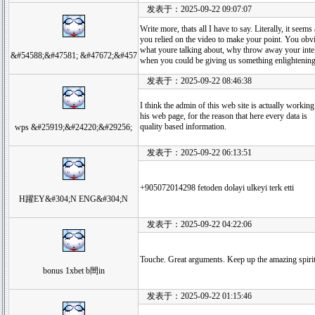
发表于：2025-09-22 09:07:07
Write more, thats all I have to say. Literally, it seem
you relied on the video to make your point. You ob
what youre talking about, why throw away your intel
&#54588;&#47581; &#47672;&#457
when you could be giving us something enlightening
发表于：2025-09-22 08:46:38
I think the admin of this web site is actually working
his web page, for the reason that here every data is
quality based information.
wps &#25919;&#24220;&#29256;
发表于：2025-09-22 06:13:51
+905072014298 fetoden dolayi ulkeyi terk etti
H躍EY&#304;N ENG&#304;N
发表于：2025-09-22 04:22:06
Touche. Great arguments. Keep up the amazing spirit
bonus 1xbet b閚in
发表于：2025-09-22 01:15:46