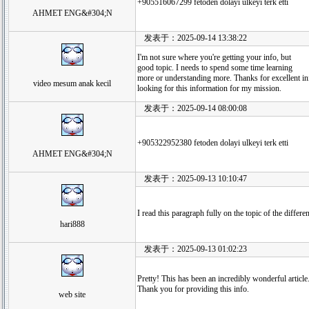
+905516067299 fetoden dolayi ulkeyi terk etti
AHMET ENG&#304;N
发表于：2025-09-14 13:38:22
I'm not sure where you're getting your info, but
good topic. I needs to spend some time learning
more or understanding more. Thanks for excellent i
video mesum anak kecil
looking for this information for my mission.
发表于：2025-09-14 08:00:08
+905322952380 fetoden dolayi ulkeyi terk etti
AHMET ENG&#304;N
发表于：2025-09-13 10:10:47
I read this paragraph fully on the topic of the differ
hari888
发表于：2025-09-13 01:02:23
Pretty! This has been an incredibly wonderful article
Thank you for providing this info.
web site