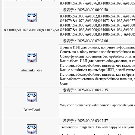
&#1084;&#1077;&#1076;&#1080;&#1095;&#1085
发表于：2025-09-09 06:09:50
&#1085;&#1080;&#1082;&#1086;&#1075;&#1076
&#1079;&#1072;&#1088;&#1072;&#1085;&#1077
&#1087;&#1080;&#1088;&#1086;&#1075;&#1080
&#1087;&#1086;&#1090;&#1086;&#1084;&#1091;
&#1089;&#1076;&#1086;&#1073;&#
&#1087;&#1080;&#1088;&#1086;&#1075; &#108
发表于：2025-09-08 07:37:06
Лучшие ИБП для бизнеса, получите информацию
Советы по выбору источников бесперебойного пи
Обзор функций источников бесперебойного питан
Как выбрать ИБП для вашего оборудования, в сп
Источники бесперебойного питания: что важно зн
Как не ошибиться при выборе ИБП, в этой статье
istochniki_xlsa
Источники бесперебойного питания: как выбрать
Как работает источник бесперебойного питания, в
Сове
发表于：2025-09-08 06:12:35
Way cool! Some very valid points! I appreciate you wri
BelizeFood
发表于：2025-09-08 03:27:57
Tremendous things here. I'm very happy to see your a