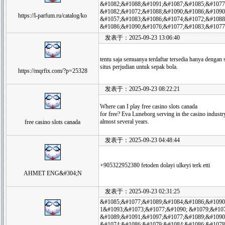
&#1082;&#1088;&#1091;&#1087;&#1085;&#1077
&#1082;&#1072;&#1088;&#1090;&#1086;&#1090
https://l-parfum.ru/catalog/ko
&#1057;&#1083;&#1086;&#1074;&#1072;&#1088
&#1086;&#1090;&#1076;&#1077;&#1083;&#1077
发表于：2025-09-23 13:06:40
tentu saja semuanya terdaftar tersedia hanya dengan 
situs perjudian untuk sepak bola.
https://mqrfix.com/?p=25328
发表于：2025-09-23 08:22:21
Where can I play free casino slots canada
for free? Eva Luneborg serving in the casino industr
almost several years.
free casino slots canada
发表于：2025-09-23 04:48:44
+905322952380 fetoden dolayi ulkeyi terk etti
AHMET ENG&#304;N
发表于：2025-09-23 02:31:25
&#1085;&#1077;&#1089;&#1084;&#1086;&#1090;
1&#1093;&#1073;&#1077;&#1090; &#1079;&#10
&#1089;&#1091;&#1097;&#1077;&#1089;&#1090;
&#1074;&#1086;&#1079;&#1084;&#1086;&#1078