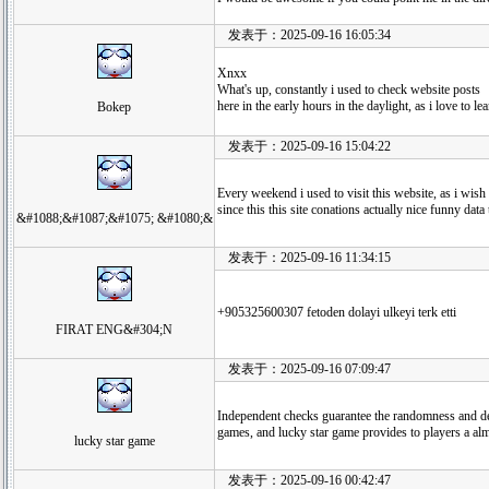
发表于：2025-09-16 16:05:34
Xnxx
What's up, constantly i used to check website posts
here in the early hours in the daylight, as i love to l
Bokep
发表于：2025-09-16 15:04:22
Every weekend i used to visit this website, as i wish
since this this site conations actually nice funny data 
&#1088;&#1087;&#1075; &#1080;&
发表于：2025-09-16 11:34:15
+905325600307 fetoden dolayi ulkeyi terk etti
FIRAT ENG&#304;N
发表于：2025-09-16 07:09:47
Independent checks guarantee the randomness and d
games, and lucky star game provides to players a al
lucky star game
发表于：2025-09-16 00:42:47