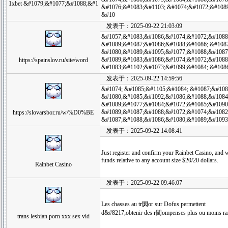
1xbet &#1079;&#1077;&#1088;&#1
&#1076;&#1083;&#1103; &#1074;&#1072;&#108
&#10
发表于：2025-09-22 21:03:09
&#1057;&#1083;&#1086;&#1074;&#1072;&#1088
&#1089;&#1087;&#1086;&#1088;&#1086; &#108
&#1080;&#1089;&#1095;&#1077;&#1088;&#1087
&#1089;&#1083;&#1086;&#1074;&#1072;&#1088
https://spainslov.ru/site/word
&#1083;&#1102;&#1073;&#1099;&#1084; &#108
发表于：2025-09-22 14:59:56
&#1074; &#1085;&#1105;&#1084; &#1087;&#10
&#1080;&#1085;&#1092;&#1086;&#1088;&#1084
&#1089;&#1077;&#1084;&#1072;&#1085;&#1090
&#1089;&#1087;&#1088;&#1072;&#1074;&#1082
https://slovarsbor.ru/w/%D0%BE
&#1087;&#1088;&#1086;&#1080;&#1089;&#1093
发表于：2025-09-22 14:08:41
Just register and confirm your Rainbet Casino, and w
funds relative to any account size $20/20 dollars.
Rainbet Casino
发表于：2025-09-22 09:46:07
Les chasses au tr閟or sur Dofus permettent
d&#8217;obtenir des r閏ompenses plus ou moins rares
trans lesbian porn xxx sex vid