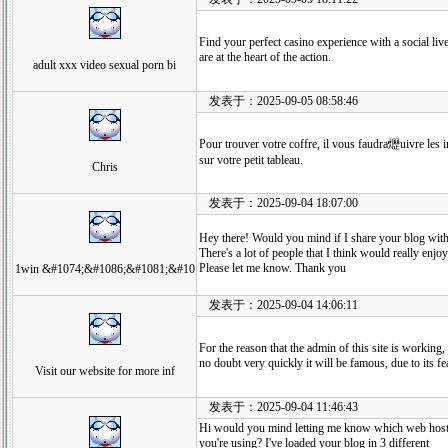
Find your perfect casino experience with a social li
are at the heart of the action.
adult xxx video sexual porn bi
发表于：2025-09-05 08:58:46
Pour trouver votre coffre, il vous faudra爏uivre les i
sur votre petit tableau.
Chris
发表于：2025-09-04 18:07:00
Hey there! Would you mind if I share your blog wi
There's a lot of people that I think would really enjo
Please let me know. Thank you
1win &#1074;&#1086;&#1081;&#10
发表于：2025-09-04 14:06:11
For the reason that the admin of this site is working,
no doubt very quickly it will be famous, due to its fe
Visit our website for more inf
发表于：2025-09-04 11:46:43
Hi would you mind letting me know which web hos
you're using? I've loaded your blog in 3 different