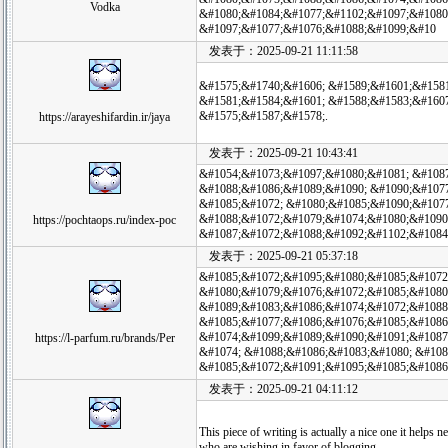
Vodka
&#1080;&#1084;&#1077;&#1102;&#1097;&#1080;
&#1097;&#1077;&#1076;&#1088;&#1099;&#10
发表于：2025-09-21 11:11:58
&#1575;&#1740;&#1606; &#1589;&#1601;&#1581
&#1581;&#1584;&#1601; &#1588;&#1583;&#160
&#1575;&#1587;&#1578;.
https://arayeshifardin.ir/jaya
发表于：2025-09-21 10:43:41
&#1054;&#1073;&#1097;&#1080;&#1081; &#108
&#1088;&#1086;&#1089;&#1090; &#1090;&#1077
&#1085;&#1072; &#1080;&#1085;&#1090;&#107
&#1088;&#1072;&#1079;&#1074;&#1080;&#1090
https://pochtaops.ru/index-poc
&#1087;&#1072;&#1088;&#1092;&#1102;&#1084
发表于：2025-09-21 05:37:18
&#1085;&#1072;&#1095;&#1080;&#1085;&#1072
&#1080;&#1079;&#1076;&#1072;&#1085;&#1080
&#1089;&#1083;&#1086;&#1074;&#1072;&#1088
&#1085;&#1077;&#1086;&#1076;&#1085;&#1086
&#1074;&#1099;&#1089;&#1090;&#1091;&#1087
https://l-parfum.ru/brands/Per
&#1074; &#1088;&#1086;&#1083;&#1080; &#10
&#1085;&#1072;&#1091;&#1095;&#1085;&#1086
发表于：2025-09-21 04:11:12
This piece of writing is actually a nice one it helps
who are wishing in favor of blogging.