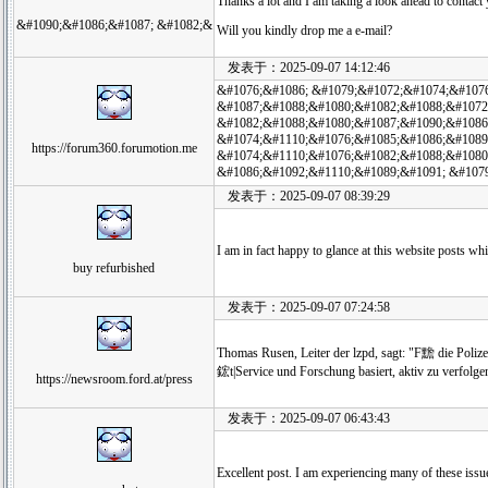
Thanks a lot and I am taking a look ahead to contact
&#1090;&#1086;&#1087; &#1082;&
Will you kindly drop me a e-mail?
发表于：2025-09-07 14:12:46
&#1076;&#1086; &#1079;&#1072;&#1074;&#107
&#1087;&#1088;&#1080;&#1082;&#1088;&#1072
&#1082;&#1088;&#1080;&#1087;&#1090;&#1086
&#1074;&#1110;&#1076;&#1085;&#1086;&#1089
https://forum360.forumotion.me
&#1074;&#1110;&#1076;&#1082;&#1088;&#1080
&#1086;&#1092;&#1110;&#1089;&#1091; &#107
发表于：2025-09-07 08:39:29
I am in fact happy to glance at this website posts whic
buy refurbished
发表于：2025-09-07 07:24:58
Thomas Rusen, Leiter der lzpd, sagt: "F黵 die Polize
鋐t|Service und Forschung basiert, aktiv zu verfolg
https://newsroom.ford.at/press
发表于：2025-09-07 06:43:43
Excellent post. I am experiencing many of these issue