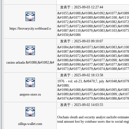
发表于：2025-09-03 12:27:44
&#1055;&#1088;&#1086;&#1092;&#1077;&#1089
&#1095;&#1077;&#1089;&#1090;&#1100; &#111
&#1072;&#1076;&#1074;&#1086;&#1082;&#1072
&#1075;&#1072;&#1088;&#1072;&#1085;&#1090
https://brovarycity.webboard.o
&#1087;&#1110;&#1076;&#1083;&#1103;&#1075
&#1050;&#1086
发表于：2025-09-03 09:10:07
&#1084;&#1086;&#1073;&#1080;&#1083;&#1100
&#1087;&#1088;&#1080;&#1083;&#1086;&#1078
&#1050;&#1072;&#1079;&#1080;&#1085;&#1086
&#1080;&#1084;&#1077;&#1077;&#1090; &#1090
casino arkada &#1086;&#1092;&#
&#1089;&#1090;&#1077;&#1087;&#1077;&#1085
&#1073;&#1077;&#1079;&#1074;&#1088;&#1077
发表于：2025-09-02 18:13:58
1976. - vol. ed-23, &#8470;7, july. &#1048;&
&#1080;
&#1090;&#1088;&#1086;&#1080;&#1095;&#1085
&#1089;&#1093;&#1077;&#1084;&#1099; (&#107
ampere-store.ru
&#1074;&#1086;&#1079;&#1084;&#1086;&#1078
发表于：2025-09-02 14:03:55
Onchain sleuth and security analyst zachxbt estimated 
total amount lost by coinbase users due to social en
zilliqa-wallet.com