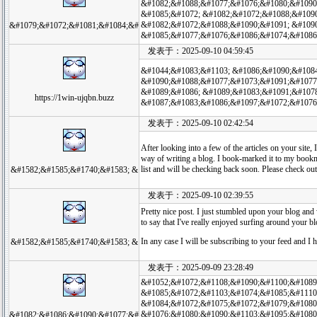
&#1082;&#1088;&#1077;&#1076;&#1080;&#1090
&#1085;&#1072; &#1082;&#1072;&#1088;&#1090
&#1082;&#1072;&#1088;&#1090;&#1091; &#109
&#1079;&#1072;&#1081;&#1084;&#
&#1085;&#1077;&#1076;&#1086;&#1074;&#1086
发表于：2025-09-10 04:59:45
&#1044;&#1083;&#1103; &#1086;&#1090;&#1084
&#1090;&#1088;&#1077;&#1073;&#1091;&#1077
&#1089;&#1086; &#1089;&#1083;&#1091;&#1078
https://1win-ujqbn.buzz
&#1087;&#1083;&#1086;&#1097;&#1072;&#1076
发表于：2025-09-10 02:42:54
After looking into a few of the articles on your site, 
way of writing a blog. I book-marked it to my bookm
list and will be checking back soon. Please check ou
&#1582;&#1585;&#1740;&#1583; &
发表于：2025-09-10 02:39:55
Pretty nice post. I just stumbled upon your blog and
to say that I've really enjoyed surfing around your bl
In any case I will be subscribing to your feed and I
&#1582;&#1585;&#1740;&#1583; &
发表于：2025-09-09 23:28:49
&#1052;&#1072;&#1108;&#1090;&#1100;&#1089
&#1085;&#1072;&#1103;&#1074;&#1085;&#1110
&#1084;&#1072;&#1075;&#1072;&#1079;&#1080
&#1076;&#1080;&#1090;&#1103;&#1095;&#1080;
&#1082;&#1086;&#1090;&#1077;&#