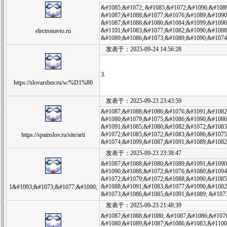
&#1085;&#1072; &#1085;&#1072;&#1096;&#108
&#1087;&#1088;&#1077;&#1076;&#1089;&#1090
&#1087;&#1088;&#1086;&#1084;&#1099;&#1096
&#1101;&#1083;&#1077;&#1082;&#1090;&#1088
electronavto.ru
&#1089;&#1086;&#1073;&#1089;&#1090;&#1074
发表于：2025-09-24 14:56:28
3.
https://slovarsbor.ru/w/%D1%80
发表于：2025-09-23 23:43:59
&#1087;&#1088;&#1086;&#1076;&#1091;&#1082
&#1080;&#1079;&#1075;&#1086;&#1090;&#1086
&#1091;&#1085;&#1080;&#1082;&#1072;&#1083;
&#1072;&#1085;&#1072;&#1083;&#1086;&#1075
https://spainslov.ru/site/arti
&#1074;&#1099;&#1087;&#1091;&#1089;&#1082
发表于：2025-09-23 23:38:47
&#1087;&#1088;&#1080;&#1089;&#1091;&#1090
&#1090;&#1088;&#1072;&#1076;&#1080;&#1094
&#1072;&#1079;&#1072;&#1088;&#1090;&#1085
&#1088;&#1091;&#1083;&#1077;&#1090;&#1082;
1&#1093;&#1073;&#1077;&#1090;
&#1073;&#1086;&#1085;&#1091;&#1089; &#107
发表于：2025-09-23 21:48:39
&#1087;&#1088;&#1080; &#1087;&#1086;&#107
&#1080;&#1089;&#1087;&#1086;&#1083;&#1100