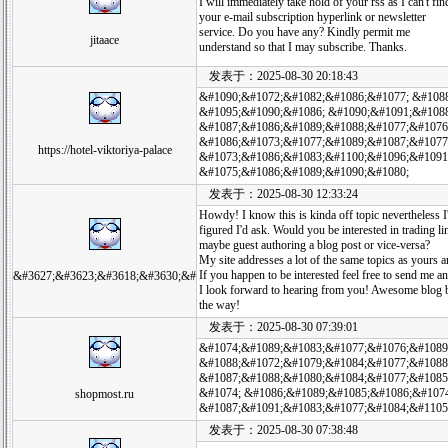
I will immediately take hold of your rss as I can't fin
your e-mail subscription hyperlink or newsletter
service. Do you have any? Kindly permit me
jitaace
understand so that I may subscribe. Thanks.
发表于：2025-08-30 20:18:43
&#1090;&#1072;&#1082;&#1086;&#1077; &#108
&#1095;&#1090;&#1086; &#1090;&#1091;&#108
&#1087;&#1086;&#1089;&#1088;&#1077;&#1076
&#1086;&#1073;&#1077;&#1089;&#1087;&#1077
https://hotel-viktoriya-palace
&#1073;&#1086;&#1083;&#1100;&#1096;&#1091
&#1075;&#1086;&#1089;&#1090;&#1080;
发表于：2025-08-30 12:33:24
Howdy! I know this is kinda off topic nevertheless I
figured I'd ask. Would you be interested in trading li
maybe guest authoring a blog post or vice-versa?
My site addresses a lot of the same topics as yours a
If you happen to be interested feel free to send me an
&#3627;&#3623;&#3618;&#3630;&#
I look forward to hearing from you! Awesome blog 
the way!
发表于：2025-08-30 07:39:01
&#1074;&#1089;&#1083;&#1077;&#1076;&#1089
&#1088;&#1072;&#1079;&#1084;&#1077;&#1088
&#1087;&#1088;&#1080;&#1084;&#1077;&#1085
&#1074; &#1086;&#1089;&#1085;&#1086;&#1074
shopmost.ru
&#1087;&#1091;&#1083;&#1077;&#1084;&#1105
发表于：2025-08-30 07:38:48