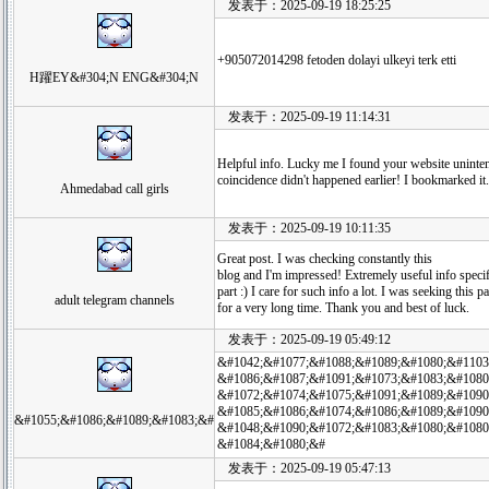
发表于：2025-09-19 18:25:25
+905072014298 fetoden dolayi ulkeyi terk etti
H躍EY&#304;N ENG&#304;N
发表于：2025-09-19 11:14:31
Helpful info. Lucky me I found your website uninten
coincidence didn't happened earlier! I bookmarked it.
Ahmedabad call girls
发表于：2025-09-19 10:11:35
Great post. I was checking constantly this
blog and I'm impressed! Extremely useful info specifi
part :) I care for such info a lot. I was seeking this pa
adult telegram channels
for a very long time. Thank you and best of luck.
发表于：2025-09-19 05:49:12
&#1042;&#1077;&#1088;&#1089;&#1080;&#1103;
&#1086;&#1087;&#1091;&#1073;&#1083;&#1080
&#1072;&#1074;&#1075;&#1091;&#1089;&#1090
&#1085;&#1086;&#1074;&#1086;&#1089;&#1090
&#1055;&#1086;&#1089;&#1083;&#
&#1048;&#1090;&#1072;&#1083;&#1080;&#1080
&#1084;&#1080;&#
发表于：2025-09-19 05:47:13