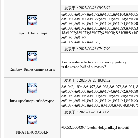
发表于：2025-09-26 09:25:22
&#1088;&#1077;&#1072;&#1083;&#1100;&#1085
&#1087;&#1077;&#1088;&#1077;&#1078;&#1080
&#1080;&#1085;&#1076;&#1080;&#1074;&#1080
&#1076;&#1072;&#1085;&#1085;&#1099;&#1093
1&#1093;&#1073;&#1077;&#1090; &#1088;&#10
https://1xbet-efl.top/
&#1085;&#1072;
&#1089;&#1077;&#1075;
发表于：2025-09-26 07:17:29
Are capsules effective for increasing potency
in the strong half of humanity?
Rainbow Riches casino sister s
发表于：2025-09-25 19:02:52
&#1042; 1994 &#1075;&#1086;&#1076;&#1091; 
&#1087;&#1088;&#1080;&#1074;&#1072;&#1090
&#1089;&#1086;&#1077;&#1076;&#1080;&#1085
&#1086;&#1089;&#1085;&#1086;&#1074;&#1085
https://pochtaops.ru/index-poc
&#1077;&#1075;&#1086; &#1080;&#1079;&#107
发表于：2025-09-25 04:30:29
+905325600307 fetoden dolayi ulkeyi terk etti
FIRAT ENG&#304;N