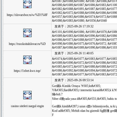
&#1087;&#1088;&#1080; &#1087;&#1086;&#107
&#1080;&#1089;&#1087;&#1086;&#1083;&#1100
&#1082;&#1088;&#1091;&#1087;&#1085;&#1077
&#1082;&#1072;&#1088;&#1090;&#1086;&#1090
https://slovarsbor.ru/w/%D1%8F
&#1057;&#1083;&#1086;&#1074;&#1072;&#1088
&#1080;&#1083;&#1080; &#1056;&#1040
发表于：2025-09-26 17:19:32
&#1101;&#1090;&#1086; &#1091;&#1076;&#1086
&#1089;&#1083;&#1080;&#1096;&#1082;&#1086
&#1086;&#1073;&#1088;&#1077;&#1084;&#1077
&#1090;&#1086;&#1075;&#1076;&#1072; &#108
https://russkoitalslovar.ru/%D
&#1087;&#1086;&#1089;&#1090;&#1086;&#1103
发表于：2025-09-26 11:40:05
&#1074;&#1089;&#1077;&#1083;&#1077;&#1085
&#1089;&#1090;&#1072;&#1074;&#1086;&#1082
&#1085;&#1072;&#1073;&#1080;&#1088;&#1072;
&#1086;&#1092;&#1080;&#1094;&#1080;&#1072;
https://1xbet-kws.top/
&#1087;&#1088;&#1077;&#1076;&#1083;&#1072
发表于：2025-09-26 09:53:14
Ger鏴k Kimlik Ortaya ?#305;kt&#305;
Y&#305;llard&#305;r internetin karanl&#305;k k?
玀ehdi.?
Siber d黱yada yasa d&#305;&#351;&#305; bahis traf
casino siteleri nargul engin
Ger鏴k kimli&#287;i uzun s黵e bilinmiyordu, ta ki
Kod ad&#305; Mehdi olan bu gizemli fig黵黱 ger鏴k 
F