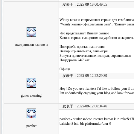
发表于：2025-09-13 00:49:55
Winity казино современная сервис для гемблинг
"Winity казино официальный сайт", "Виниту casin
Что представляет Виниту casino?
Казино сервис с акцентом на удобство и скорость
вход винити казино п
Интерфейс простая навигация
Выбор игр автоматы, лайв-игры
Бонусы приветственные, возврат, соревнования
Поддержка 24/7 чат
Офици
发表于：2025-09-12 22:29:39
Hey! Do you use Twitter? I'd like to follow you if t
I'm undoubtedly enjoying your blog and look forwar
gutter cleaning
发表于：2025-09-12 06:34:46
parabet - bunlar sadece internet kumar kurumlar&#3
bahisleri} icin bir platformdur/olur}!
parabet