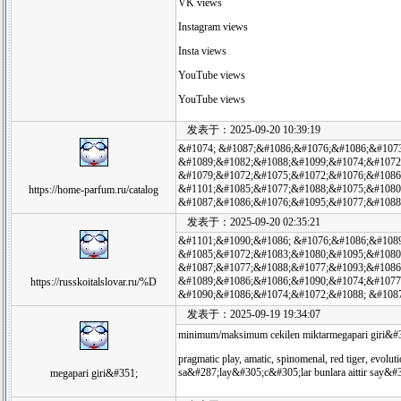
VK views
Instagram views
Insta views
YouTube views
YouTube views
发表于：2025-09-20 10:39:19
&#1074; &#1087;&#1086;&#1076;&#1086;&#107
&#1089;&#1082;&#1088;&#1099;&#1074;&#1072
&#1079;&#1072;&#1075;&#1072;&#1076;&#1086
&#1101;&#1085;&#1077;&#1088;&#1075;&#1080
https://home-parfum.ru/catalog
&#1087;&#1086;&#1076;&#1095;&#1077;&#1088
发表于：2025-09-20 02:35:21
&#1101;&#1090;&#1086; &#1076;&#1086;&#108
&#1085;&#1072;&#1083;&#1080;&#1095;&#1080
&#1087;&#1077;&#1088;&#1077;&#1093;&#1086
&#1089;&#1086;&#1086;&#1090;&#1074;&#1077
https://russkoitalslovar.ru/%D
&#1090;&#1086;&#1074;&#1072;&#1088; &#108
发表于：2025-09-19 19:34:07
minimum/maksimum cekilen miktarmegapari giri&#3
pragmatic play, amatic, spinomenal, red tiger, evolu
sa&#287;lay&#305;c&#305;lar bunlara aittir say&#
megapari giri&#351;