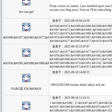
Pretty section of content. I just stumbled upon your b
account your blog posts. Anyway I'll be subscribing
live cam girl
发表于：2025-09-19 04:24:39
&#1040;&#1074;&#1090;&#1086;&#1088;&#1080
&#1087;&#1072;&#1089;&#1089;-&#1084;&#107
&#1072;&#1074;&#1090;&#1086;&#1088;&#1080
&#1074;&#1086;&#1089;&#1087;&#1086;&#1083
&#1090;&#1077;&#1083;&#1077;&#
&#1084;&#1077;&#1085;&#1077;&#1076;&#1078
发表于：2025-09-18 23:47:07
&#1057;&#1077;&#1090;&#1077;&#1074;&#1086
&#1056;&#1091;&#1089;&#1089;&#1082;&#1080
&#1089;&#1086;&#1079;&#1076;&#1072;&#1102
&#1085;&#1086;&#1074;&#1091;&#1102; &#108
&#1056;&#1091;&#1089;&#1089;&#
&#1086;&#1088;&#1075;&#1072;&#1085;&#1080
发表于：2025-09-18 14:09:55
+905322952380 fetoden dolayi ulkeyi terk etti
NARG躄 ENG&#304;N
发表于：2025-09-18 12:43:13
1 &#1089;&#1090;. 25 &#1047;&#1072;&#1082;&#
&#1057;&#1086;&#1086;&#1090;&#1074;&#1077
&#1086;&#1073;&#1089;&#1090;&#1086;&#1103