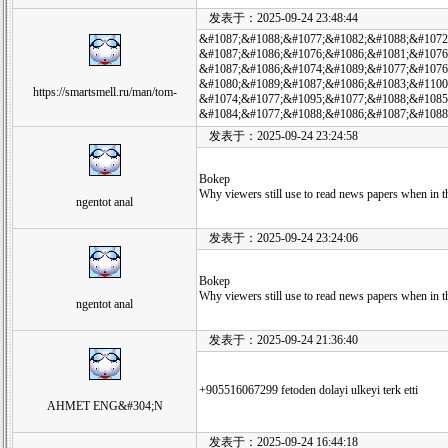
发表于：2025-09-24 23:48:44
&#1087;&#1088;&#1077;&#1082;&#1088;&#1072
&#1087;&#1086;&#1076;&#1086;&#1081;&#1076
&#1087;&#1086;&#1074;&#1089;&#1077;&#1076
&#1080;&#1089;&#1087;&#1086;&#1083;&#1100
https://smartsmell.ru/man/tom-
&#1074;&#1077;&#1095;&#1077;&#1088;&#1085
&#1084;&#1077;&#1088;&#1086;&#1087;&#1088
发表于：2025-09-24 23:24:58
Bokep
Why viewers still use to read news papers when in t
ngentot anal
发表于：2025-09-24 23:24:06
Bokep
Why viewers still use to read news papers when in t
ngentot anal
发表于：2025-09-24 21:36:40
+905516067299 fetoden dolayi ulkeyi terk etti
AHMET ENG&#304;N
发表于：2025-09-24 16:44:18