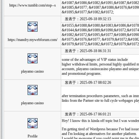
&#1087;&#1086;&#1082;&#1091;&#1087;&#1082
https://www.tumblr.com/stop--s
&#1085;&#1077; &#1087;&#1086;&#1076;&#109
&#1095;&#1077;&#1082;&#1072;
发表于：2025-09-18 09:32:15
&#1055;&#1088;&#1080;&#1083;&#1086;&#1078
&#1044;&#1086;&#1089;&#1090;&#1072;&#1074;
&#1082;&#1072;&#1095;&#1077;&#1089;&#1090
&#1075;&#1076;&#1077; &#1079;&#1072;&#108
https://mandry.mywebforum.com/
&#1079;&#1072;&#1082;&#1072;&#1079;&#1072
发表于：2025-09-18 06:31:31
some of the advantages of VIP status include
higher withdrawal limits, personal highly qualified 
accounts, playamo casinocasino playamo and unique
playamo casino
and promotional programs.
发表于：2025-09-17 08:02:26
after termination procedures parameters, such as imm
links from the Partner site to full cycle webpages pl
playamo casino
发表于：2025-09-17 06:01:21
Hey! I know this is kinda off topic but I was wonder
I'm getting tired of Wordpress because I've had issu
and I'm looking at alternatives for another platform.
Profile
I would be awesome if you could point me in the dir