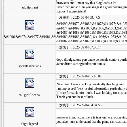
browsers and I must say this blog loads a lot
faster then most. Can you suggest a good hosting pro
adultiptv net
Kudos, I appreciate it!
发表于：2025-09-04 09:47:54
&#1090;&#1072;&#1082;&#1078;&#1077; &#108
&#1074;&#1099; &#1087;&#1086;&#1083;&#109
&#1087;&#1088;&#1080;&#1086;&#1073;&#1088
&#1096;&#1074;&#1077;&#1081;&#
&#1080;&#1083;&#1080; &#1086;&#1073;&#1091
&#1087;&#1086;&#1076;&#1088;&#1086;&#1089
发表于：2025-09-04 07:05:14
dopo divulgazione personale personale conto, sportita
avere diritto a congratulazioni bonus.
sportitaliabet apk
发表于：2025-09-04 05:48:02
Nice post. I was checking constantly this blog and
I'm impressed! Very useful information particularly th
) I care for such info much. I was looking for this ce
call girl Chennai
Thank you and best of luck.
发表于：2025-09-04 04:04:56
however in particular there is tension here: observin
you also must understand that the plane can crash at 
flight legend