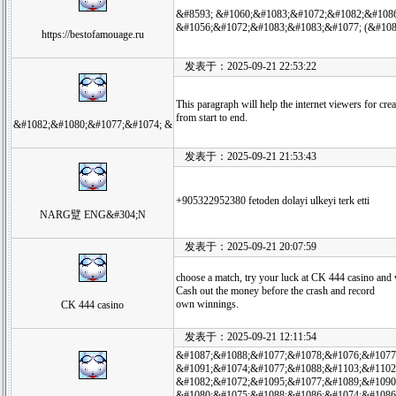
&#8593; &#1060;&#1083;&#1072;&#1082;&#1086
&#1056;&#1072;&#1083;&#1083;&#1077; (&#108
https://bestofamouage.ru
发表于：2025-09-21 22:53:22
This paragraph will help the internet viewers for c
from start to end.
&#1082;&#1080;&#1077;&#1074; &
发表于：2025-09-21 21:53:43
+905322952380 fetoden dolayi ulkeyi terk etti
NARG躄 ENG&#304;N
发表于：2025-09-21 20:07:59
choose a match, try your luck at CK 444 casino and
Cash out the money before the crash and record
own winnings.
CK 444 casino
发表于：2025-09-21 12:11:54
&#1087;&#1088;&#1077;&#1078;&#1076;&#1077
&#1091;&#1074;&#1077;&#1088;&#1103;&#1102
&#1082;&#1072;&#1095;&#1077;&#1089;&#1090
&#1080;&#1075;&#1088;&#1086;&#1074;&#1086;