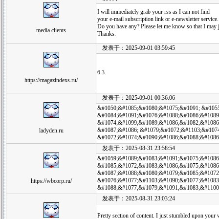
I will immediately grab your rss as I can not find
your e-mail subscription link or e-newsletter service.
Do you have any? Please let me know so that I may j
media clients
Thanks.
发表于：2025-09-01 03:59:45
6.3.
https://magazindexs.ru/
发表于：2025-09-01 00:36:06
&#1050;&#1085;&#1080;&#1075;&#1091; &#1055
&#1084;&#1091;&#1076;&#1088;&#1086;&#1089
&#1074;&#1099;&#1089;&#1086;&#1082;&#1086;
&#1087;&#1086; &#1079;&#1072;&#1103;&#107
ladyden.ru
&#1072;&#1074;&#1090;&#1086;&#1088;&#1086
发表于：2025-08-31 23:58:54
&#1059;&#1089;&#1083;&#1091;&#1075;&#1086;
&#1085;&#1072;&#1083;&#1086;&#1075;&#1086
&#1087;&#1088;&#1080;&#1079;&#1085;&#1072
&#1076;&#1077;&#1103;&#1090;&#1077;&#1083
https://wbcorp.ru/
&#1088;&#1077;&#1079;&#1091;&#1083;&#1100
发表于：2025-08-31 23:03:24
Pretty section of content. I just stumbled upon your 