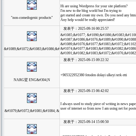
Hi are using Wordpress for your site platform?
I'm new to the blog world but I'm trying to
get started and create my own. Do you need any htm
"non-comedogenic products"
Any help would be really appreciated!
发表于：2025-09-16 00:25:57
&#1085;&#1077; &#1090;&#1086;&#1083;&#1100
&#1087;&#1086;&#1076;&#1089;&#1090;&#1088;
&#1089;&#1076;&#1077;&#1083;&#1072;&#1102
&#1074;&#1077;&#1083;&#1080;&#1082;&#1086
&#1089;&#1072;&#1083;&#1086;&#
&#1091;&#1082;&#1083;&#1072;&#1076;&#1082
发表于：2025-09-15 09:22:32
+905322952380 fetoden dolayi ulkeyi terk etti
NARG躄 ENG&#304;N
发表于：2025-09-15 06:42:02
I always used to study piece of writing in news pape
user of internet so from now I am using net for post
&#1079;&#1072;&#1081;&#1084; &
发表于：2025-09-14 15:00:50