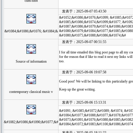
cum-shot
发表于：2025-09-07 05:43:50
&#1052;&#1086;&#1076;&#1099; &#1085;&#1072
&#1085;&#1086;&#1074;&#1099;&#1077; &#109
&#1087;&#1086;&#1079;&#1074;&#1086;&#1083
&#1080;&#1079;&#1084;&#1077;&#1085;&#1080
&#1084;&#1086;&#1076; &#1084;&
&#1080;&#1075;&#1088;&#1086;&#1074;&#
发表于：2025-09-07 00:51:55
I for all time emailed this blog post page to all my co
for the reason that if like to read it next my links will
too.
Source of information
发表于：2025-09-06 19:07:58
Good post! We will be linking to this particularly gre
Keep up the great writing.
contemporary classical music v
发表于：2025-09-06 15:13:31
&#1091; &#1085;&#1072;&#1089; &#1074; &#10
&#1084;&#1077;&#1088;&#1077;&#1078;&#1077
&#1073;&#1091;&#1076;&#1080;&#1085;&#1082
&#1082;&#1086;&#1090;&#1077;&#
&#1084;&#1072;&#1083;&#1100;&#1086;&#1074
发表于：2025-09-05 18:11:22