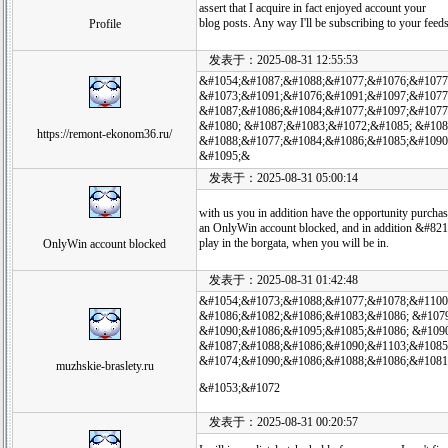
assert that I acquire in fact enjoyed account your
blog posts. Any way I'll be subscribing to your feed
Profile
发表于：2025-08-31 12:55:53
&#1054;&#1087;&#1088;&#1077;&#1076;&#1077
&#1073;&#1091;&#1076;&#1091;&#1097;&#1077
&#1087;&#1086;&#1084;&#1077;&#1097;&#1077
&#1080; &#1087;&#1083;&#1072;&#1085; &#10
https://remont-ekonom36.ru/
&#1088;&#1077;&#1084;&#1086;&#1085;&#1090;
&#1095;&
发表于：2025-08-31 05:00:14
with us you in addition have the opportunity purc
an OnlyWin account blocked, and in addition &#8211
play in the borgata, when you will be in.
OnlyWin account blocked
发表于：2025-08-31 01:42:48
&#1054;&#1073;&#1088;&#1077;&#1078;&#1100
&#1086;&#1082;&#1086;&#1083;&#1086; &#107
&#1090;&#1086;&#1095;&#1085;&#1086; &#1090
&#1087;&#1088;&#1086;&#1090;&#1103;&#1085
&#1074;&#1090;&#1086;&#1088;&#1086;&#1081;
muzhskie-braslety.ru
&#1053;&#1072
发表于：2025-08-31 00:20:57